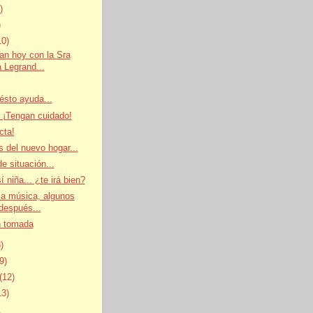
)
)
10)
an hoy con la Sra
a Legrand...
 ésto ayuda...
 ¡Tengan cuidado!
cta!
s del nuevo hogar...
e situación...
í niña... ¿te irá bien?
a música, algunos
después...
n tomada
)
(9)
(12)
13)