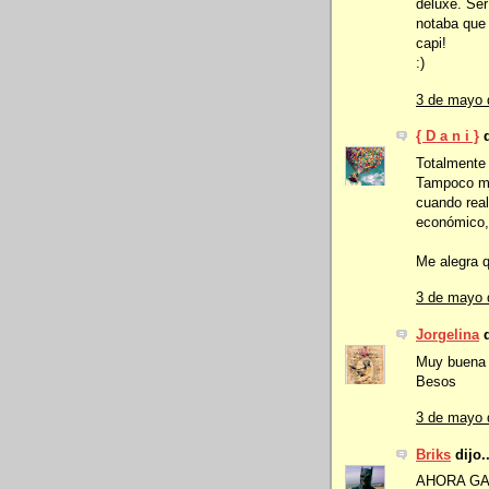
deluxe. Ser
notaba que 
capi!
:)
3 de mayo 
{ D a n i }
d
Totalmente
Tampoco me
cuando real
económico, 
Me alegra 
3 de mayo 
Jorgelina
d
Muy buena 
Besos
3 de mayo 
Briks
dijo..
AHORA GAR