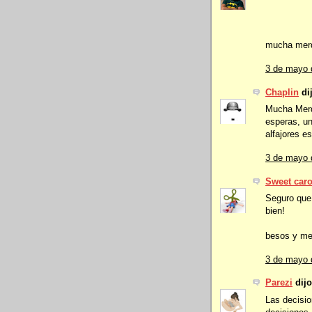
mucha mer
3 de mayo 
Chaplin
dij
Mucha Merde
esperas, un
alfajores e
3 de mayo 
Sweet car
Seguro que 
bien!
besos y me
3 de mayo 
Parezi
dijo
Las decisi