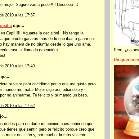
o mejor. Seguro vas a poder!!!! Besoooo :D
de 2010 a las 17:37
nsilla
dijo...
ien Capi!!!!!! Aguante la decisión!.. No tengo la
a que pronto ganarás más de lo que ibas a ganar en
o hay manera de no triunfar desde lo que uno ama.
Pero, ¿no soy
erle caso al llamado (vocación).
nes!
Un gran pre
de 2010 a las 17:49
jo...
viera tu valor para decidirme por lo que me gusta pero
mi marido me mata. Mejor sigo asi, odiandolo y
or no animarme. Te felicito y te mando un beso.
de 2010 a las 17:52
jo...
s dedos para no darte mi opinión pues entiendo que
ue tienes que sentir, pero te felicito porque creo que
la mejor decisión y, por mucho, la más valiente.