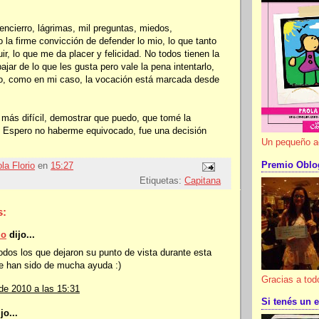
encierro, lágrimas, mil preguntas, miedos,
o la firme convicción de defender lo mio, lo que tanto
r, lo que me da placer y felicidad. No todos tienen la
bajar de lo que les gusta pero vale la pena intentarlo,
o, como en mi caso, la vocación está marcada desde
 más difícil, demostrar que puedo, que tomé la
. Espero no haberme equivocado, fue una decisión
Un pequeño act
Premio Oblo
la Florio
en
15:27
Etiquetas:
Capitana
s:
io
dijo...
odos los que dejaron su punto de vista durante esta
 han sido de mucha ayuda :)
Gracias a tod
de 2010 a las 15:31
Si tenés un e
jo...