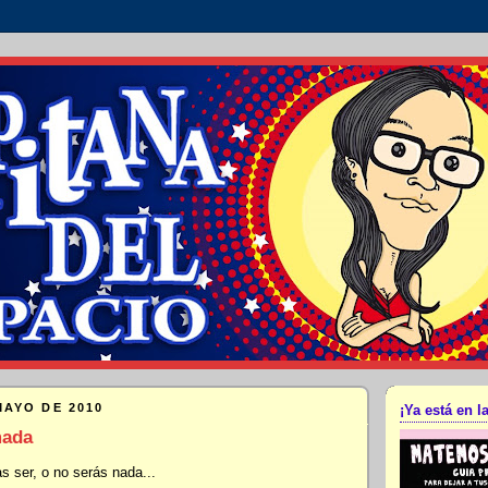
MAYO DE 2010
¡Ya está en la
mada
s ser, o no serás nada...