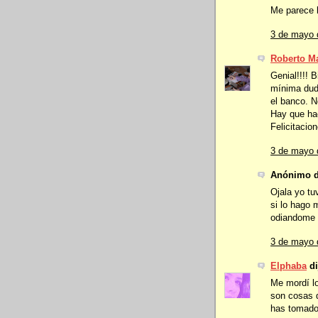
Me parece l
3 de mayo 
Roberto Ma
Genial!!!! B
mínima dud
el banco. N
Hay que hac
Felicitacio
3 de mayo 
Anónimo di
Ojala yo tu
si lo hago 
odiandome p
3 de mayo 
Elphaba
di
Me mordí lo
son cosas q
has tomado 