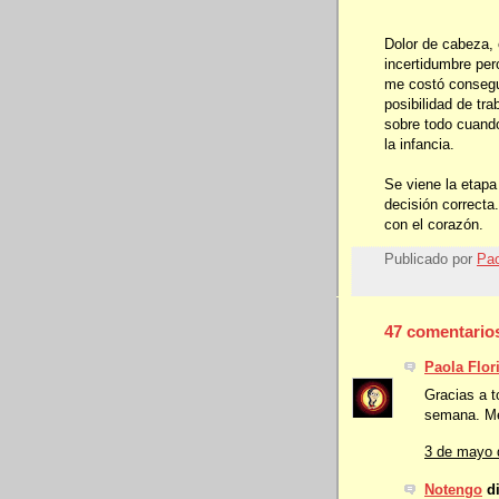
Dolor de cabeza, 
incertidumbre per
me costó consegui
posibilidad de tra
sobre todo cuand
la infancia.
Se viene la etapa
decisión correcta
con el corazón.
Publicado por
Pao
47 comentario
Paola Flor
Gracias a t
semana. Me
3 de mayo 
Notengo
di