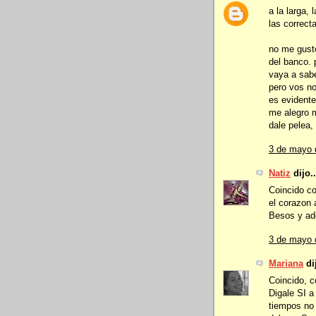
a la larga,
las correct
no me gustó
del banco. p
vaya a saber
pero vos n
es evidente
me alegro 
dale pelea,
3 de mayo 
Natiz
dijo..
Coincido c
el corazon 
Besos y ad
3 de mayo 
Mariana
dij
Coincido, c
Digale SI a
tiempos no 