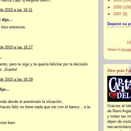
fuerza Capi, q elegiste bien!!!
►
2009
(134
►
2008
(109
de 2010 a las 16:11
►
2007
(8)
d
dijo...
Dejaron su pu
 hizo entonces.
19
de 2010 a las 16:27
Widget by
Ayuda
..
to, pero te sigo y te quería felicitar por la decisión
. ¡Suerte!
Otro gran Ca
de 2010 a las 16:29
ijo...
endo desde el anonimato la situación,
Gracias al tal
e haces feliz no tiene nada que ver con el banco... a la
de Rami Arga
y todas las i
dejen de visit
star bien
ww.ramirolamu