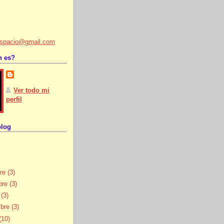
lespacio@gmail.com
n es?
Ver todo mi
perfil
blog
bre
(3)
bre
(3)
e
(3)
mbre
(3)
(10)