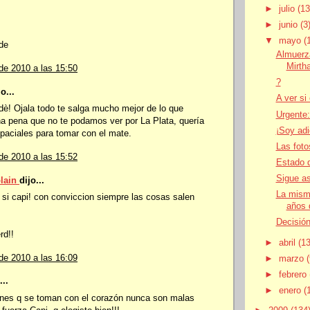
►
julio
(13
►
junio
(3
▼
mayo
(
de
Almuerz
Mirth
de 2010 a las 15:50
?
o...
A ver si
̀! Ojala todo te salga mucho mejor de lo que
Urgente:
a pena que no te podamos ver por La Plata, quería
¡Soy adi
spaciales para tomar con el mate.
Las foto
de 2010 a las 15:52
Estado d
Sigue as
olain
dijo...
La mism
si capi! con conviccion siempre las cosas salen
años 
Decisió
rd!!
►
abril
(13
de 2010 a las 16:09
►
marzo
►
febrero
...
►
enero
(
ones q se toman con el corazón nunca son malas