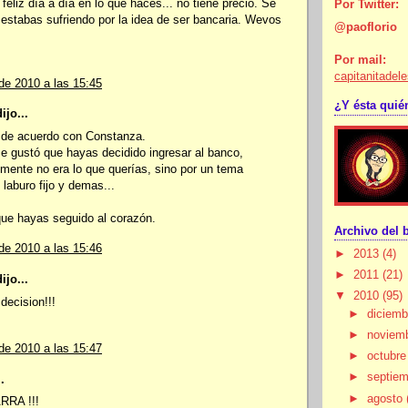
 feliz día a día en lo que hacés... no tiene precio. Se
Por Twitter:
estabas sufriendo por la idea de ser bancaria. Wevos
@paoflorio
Por mail:
capitanitade
de 2010 a las 15:45
¿Y ésta quié
ijo...
 de acuerdo con Constanza.
 gustó que hayas decidido ingresar al banco,
mente no era lo que querías, sino por un tema
laburo fijo y demas...
que hayas seguido al corazón.
Archivo del 
de 2010 a las 15:46
►
2013
(4)
►
2011
(21)
ijo...
▼
2010
(95)
decision!!!
►
diciem
►
noviem
de 2010 a las 15:47
►
octubr
►
septie
.
►
agosto
RA !!!