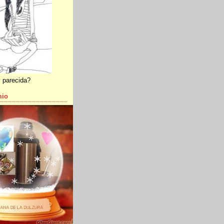
 parecida?
mio