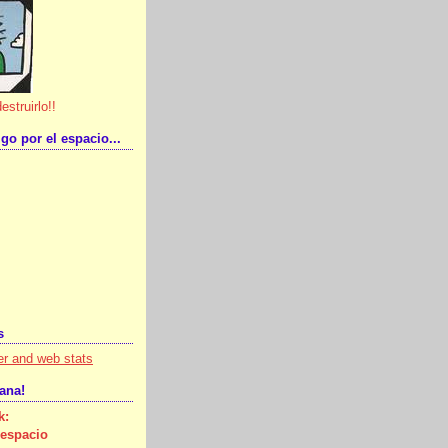
estruirlo!!
go por el espacio...
s
tana!
k:
 espacio