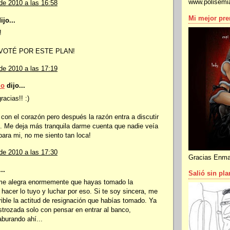
www.polisemi
de 2010 a las 16:58
Mi mejor pr
ijo...
!
VOTÉ POR ESTE PLAN!
de 2010 a las 17:19
io
dijo...
racias!! :)
con el corazón pero después la razón entra a discutir
o. Me deja más tranquila darme cuenta que nadie veía
para mi, no me siento tan loca!
de 2010 a las 17:30
Gracias Enma
..
Salió sin pla
me alegra enormemente que hayas tomado la
 hacer lo tuyo y luchar por eso. Si te soy sincera, me
rible la actitud de resignación que habías tomado. Ya
trozada solo con pensar en entrar al banco,
aburando ahí...