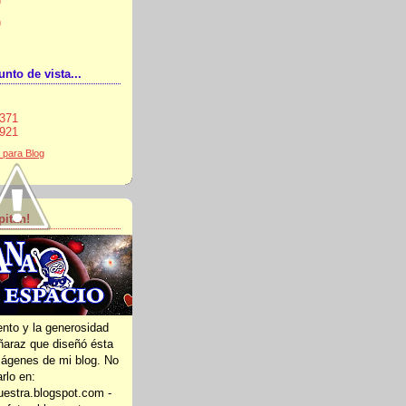
)
)
nto de vista...
371
921
 para Blog
pitán!
ento y la generosidad
ñaraz que diseñó ésta
mágenes de mi blog. No
arlo en:
estra.blogspot.com -