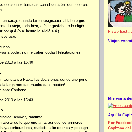
 las decisiones tomadas con el corazón, son siempre
as.
 un carajo cuando leí tu resignación al laburo gris
ara tu viejo, todo bien, a él le gustaba, o lo eligió
 por qué (o el laburo lo eligió a él)
Pisalo hasta d
o sos éso.
Viajan conmi
.
mucho.
 vas a poder. no me caben dudas! felicitaciones!
de 2010 a las 15:40
.
on Constanza Pao... las decisiones donde uno pone
a la larga nos dan mucha satisfaccion!
elante Capitana!
Mis visitante
de 2010 a las 15:43
o...
Aquí la Capi
oincido, apoyo y reafirmo!
 trabajar de lo que uno ama, aunque los primeros
Por Faceboo
haya certidumbres, sueldito a fin de mes y prepaga
Capitana del