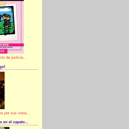
o de justicia...
go!
os por sus votos...
x en el zapato...