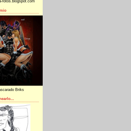
a-fotos.blogspot.com
emio
scarado Briks
nearlo...