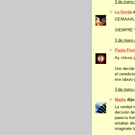
3 de mayo 
La Gorda
d
GENIAAAL
SIEMPRE 
3 de mayo 
Paola Flor
Ay chicos g
Uno decide 
el veredict
ese laburo 
3 de mayo 
Madie
dijo.
La verdad 
decisión de
parecía hor
estabas des
imaginate l