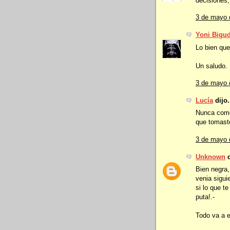
decisiones, 
3 de mayo 
Yoni Bigu
Lo bien que
Un saludo.
3 de mayo 
Lucía
dijo.
Nunca comen
que tomaste
3 de mayo 
Unknown
d
Bien negra,
venia sigui
si lo que t
puta!.-
Todo va a e